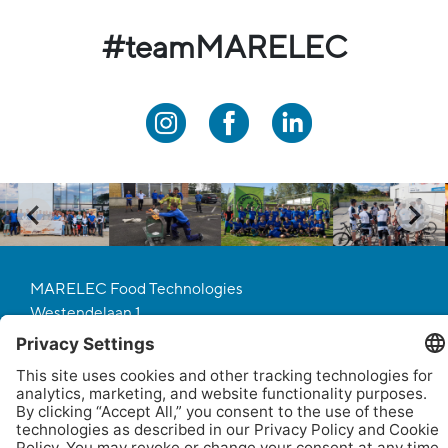
#teamMARELEC
MARELEC Food Technologies
Westendelaan 1
8620 Nieuwpoort
Belgium
Tel. +32 58 22 21 11
http://www.marelec.com
jobs@marelec.com