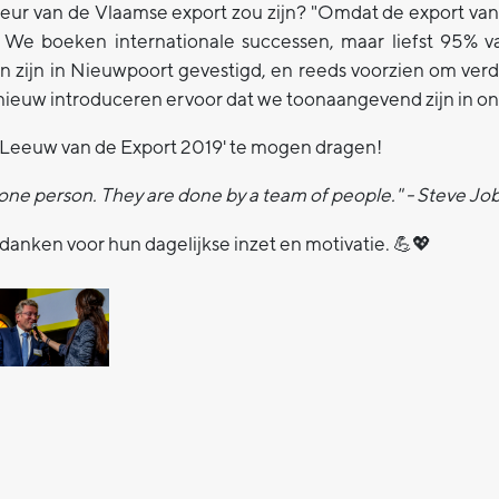
van de Vlaamse export zou zijn? "Omdat de export van h
. We boeken internationale successen, maar liefst 95% 
zijn in Nieuwpoort gevestigd, en reeds voorzien om verde
nieuw introduceren ervoor dat we toonaangevend zijn in on
Leeuw van de Export 2019' te mogen dragen!
 one person. They are done by a team of people." - Steve Jo
anken voor hun dagelijkse inzet en motivatie. 💪💖