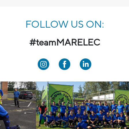
FOLLOW US ON:
#teamMARELEC