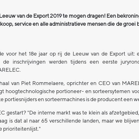
euw van de Export 2019 te mogen dragen! Een bekroning 
koop, service en alle administratieve mensen die de groei
ade voor het 18e jaar op rij de Leeuw van de Export uit:
 de inschrijvingen werden tijdens een eerste juryron
 MARELEC.
erhaal van Piet Rommelaere, oprichter en CEO van MAR
gt hoogtechnologische portioneer- en sorteersytemen voo
te portiesnijders en sorteermachines is de producent een wer
 gestart? "De interne markt was te klein als afzetgebied,
ag is dat al naar 65 verschillende landen, maar we blijv
rioriteitenlijst."