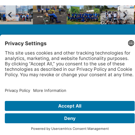
MARELEC Food Technologies
Westendelaan 1
8620 Nieuwpoort
Belgium
Tel. +32 58 22 21 11
http://www.marelec.com
jobs@marelec.com
©
Marelec Food Technologies |
Global Privacy Policy
|
Privacy Policy
|
Terms of Service
|
Disclaimer
|
Cookie Policy
|
Privacy Settings