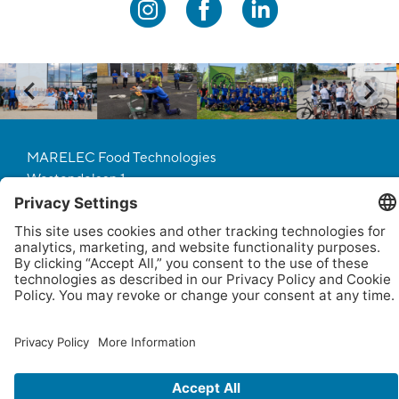
MARELEC Food Technologies
Westendelaan 1
8620 Nieuwpoort
Belgium
Tel. +32 58 22 21 11
http://www.marelec.com
jobs@marelec.com
©
Marelec Food Technologies |
Global Privacy Policy
|
Privacy Policy
|
Terms of Service
|
Disclaimer
|
Cookie Policy
|
Privacy Settings